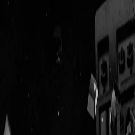
Geenstijl
Vlijmscherp en
ongefilterd nieuws