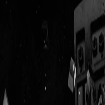
Geenstijl
Vlijmscherp en
ongefilterd nieuws