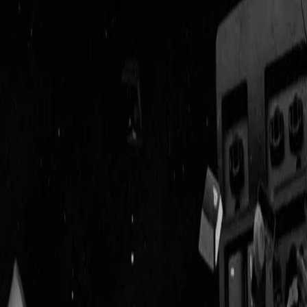
Geenstijl
Vlijmscherp en
ongefilterd nieuws