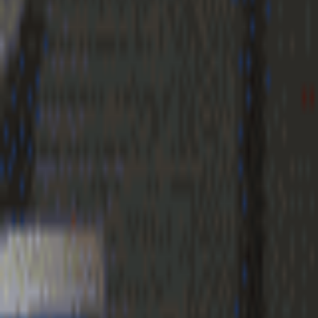
Geenstijl
Vlijmscherp en
ongefilterd nieuws