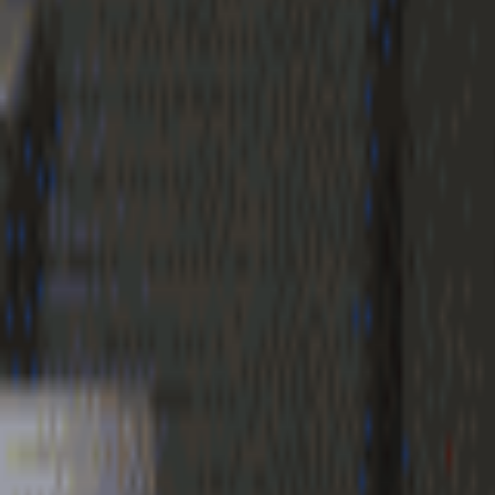
Geenstijl
Vlijmscherp en
ongefilterd nieuws