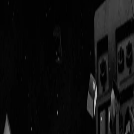
Geenstijl
ingelogd als
lid