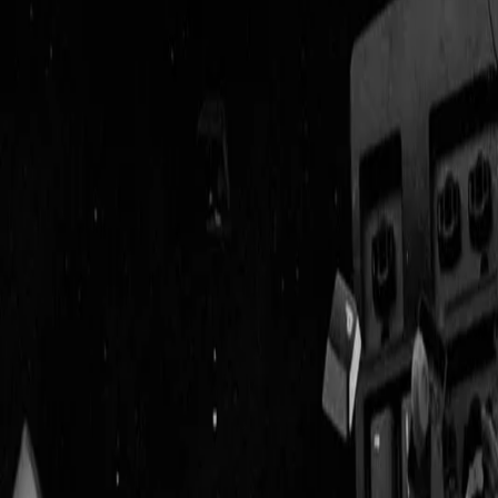
Geenstijl
Vlijmscherp en
ongefilterd nieuws