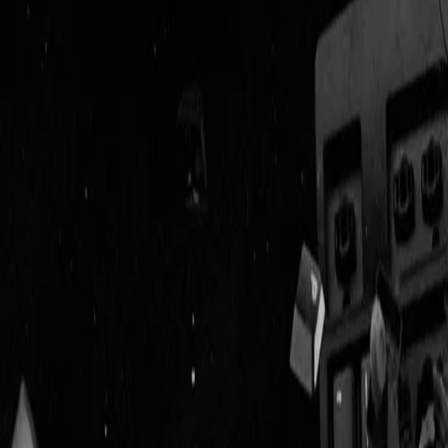
Geenstijl
Vlijmscherp en
ongefilterd nieuws