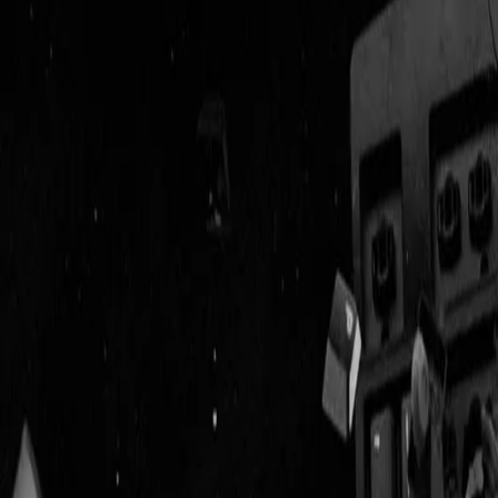
Geenstijl
Vlijmscherp en
ongefilterd nieuws