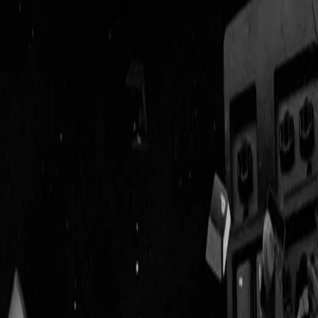
Geenstijl
Vlijmscherp en
ongefilterd nieuws