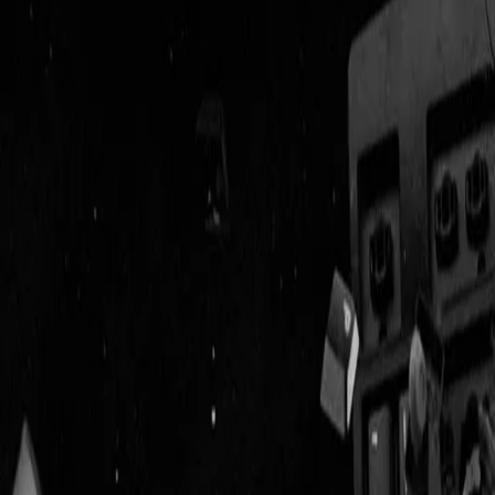
Geenstijl
Vlijmscherp en
ongefilterd nieuws