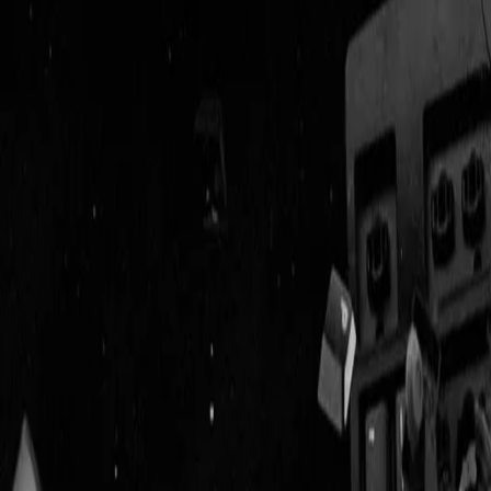
Geenstijl
ingelogd als
lid