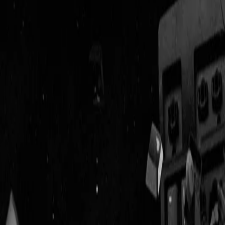
Geenstijl
Vlijmscherp en
ongefilterd nieuws