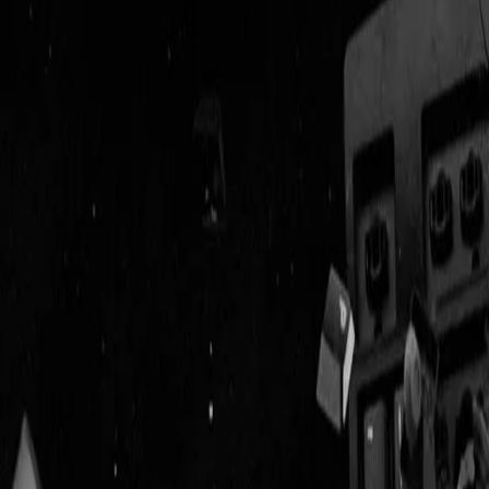
Geenstijl
Vlijmscherp en
ongefilterd nieuws