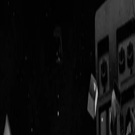
Geenstijl
Vlijmscherp en
ongefilterd nieuws