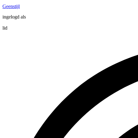
Geenstijl
ingelogd als
lid