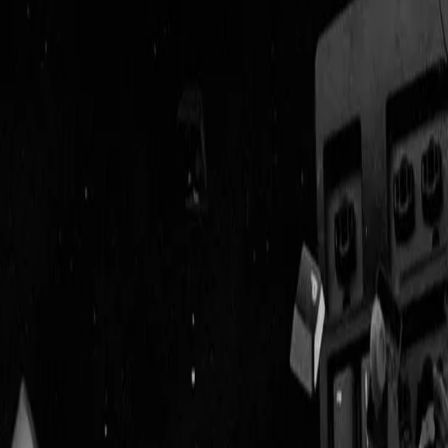
Geenstijl
Vlijmscherp en
ongefilterd nieuws