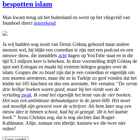
bespotten islam
Man kwam terug uit het buitenland en werd op het vliegveld van
Istanboel direct
ingerekend
Ja wij hadden nog nooit van Deniz Göktaş gehoord maar andere
mensen wel, hij blijkt een comedian te zijn met een podcast en een
nieuwe show, die inmiddels
acht
dagen op YouTube staat en in die
tijd 9,3 miljoen keer is bekeken. In deze voorstelling drijft Göktaş de
spot met Erdogan en maakt hij extreem belegen grapjes over de
islam. Grapjes die zo braaf zijn dat je een comedian er eigenlijk om
zou moeten arresteren, maar die ze in Turkije zo grof vonden dat het
leidde tot 185 klachten en dus een arrestatie. We vertalen: "
De eerste
drie heilige boeken waren goed, maar bij het vierde was de
vertaling
zwak
. Ik vond het eigenlijk het beste van de vier boeken.
Het was een ambitieuze debuutuitgave in de jaren 600. Het moet
ook moeilijk zijn geweest voor de schrijver. Als hem later nog een
nieuw idee te binnen schoot, had hij al gezegd: 'dit is het laatste
boek
.'" Jezus Christus zeg, dat is nog slechter dan Rogier
Kahlmann. Afijn, zomaar een ideetje: kunnen we die twee niet
ruilen?
Lees verder