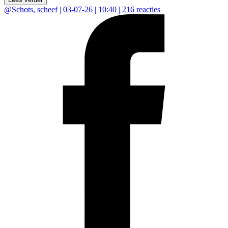
@
Schots, scheef
|
03-07-26 | 10:40
|
216
reacties