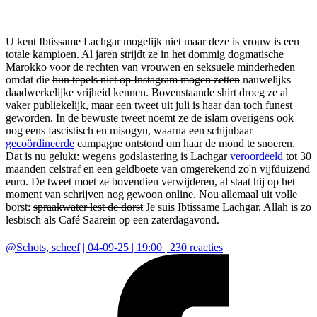
U kent Ibtissame Lachgar mogelijk niet maar deze is vrouw is een
totale kampioen. Al jaren strijdt ze in het dommig dogmatische
Marokko voor de rechten van vrouwen en seksuele minderheden
omdat die
hun tepels niet op Instagram mogen zetten
nauwelijks
daadwerkelijke vrijheid kennen. Bovenstaande shirt droeg ze al
vaker publiekelijk, maar een tweet uit juli is haar dan toch funest
geworden. In de bewuste tweet noemt ze de islam overigens ook
nog eens fascistisch en misogyn, waarna een schijnbaar
gecoördineerde
campagne ontstond om haar de mond te snoeren.
Dat is nu gelukt: wegens godslastering is Lachgar
veroordeeld
tot 30
maanden celstraf en een geldboete van omgerekend zo'n vijfduizend
euro. De tweet moet ze bovendien verwijderen, al staat hij op het
moment van schrijven nog gewoon online. Nou allemaal uit volle
borst:
spraakwater lest de dorst
Je suis Ibtissame Lachgar, Allah is zo
lesbisch als Café Saarein op een zaterdagavond.
@
Schots, scheef
|
04-09-25 | 19:00
|
230
reacties