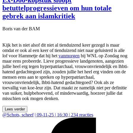
Ex-D66-kopstuk sloopt
betuttelprogressieven om hun totale
gebrek aan islamkritiek
Boris van der BAM
Kijk het is niet alsof dit niet al tienduizend keer gezegd is maar
omdat er ook al een keer of tienduizend niet naar geluisterd is alle
lof voor Hammetje dat hij het
vanmorgen
bij WNL op Zondag nog
maar eens probeerde. Lieve progressieve landgenoten, aangezien
jullie heel erg tegen hyperpatriarchaal, vrouwonvriendelijk en lhbti-
hatend gedachtegoed zijn, zouden jullie het heel erg vinden om de
mensen eens aan te spreken op hyperpatriarchaal,
vrouwonvriendelijk, lhbti-hatend gedachtegoed? Ook als ze
toevallig van koe-leur zijn. Dat maakt ze namelijk niet per definitie
van suiker, hulpbehoevend, of minderwaardig, hoezeer jullie dat
misschien ook mogen denken.
Lees verder
@
Schots, scheef
|
09-11-25 | 16:30
|
234
reacties