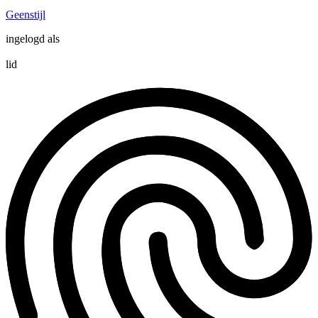
Geenstijl
ingelogd als
lid