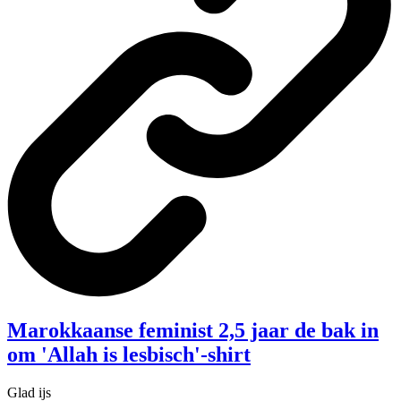
Marokkaanse feminist 2,5 jaar de bak in
om 'Allah is lesbisch'-shirt
Glad ijs