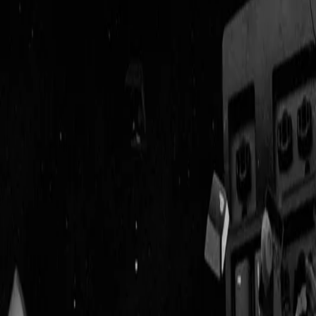
Geenstijl
Vlijmscherp en
ongefilterd nieuws