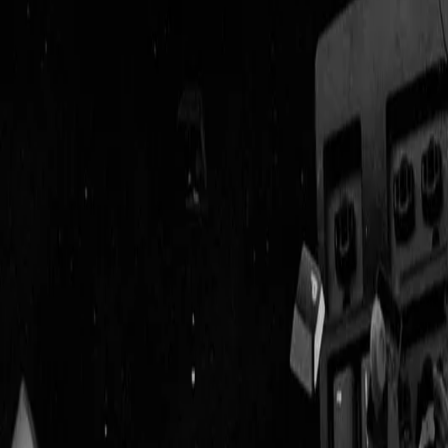
Geenstijl
Vlijmscherp en
ongefilterd nieuws