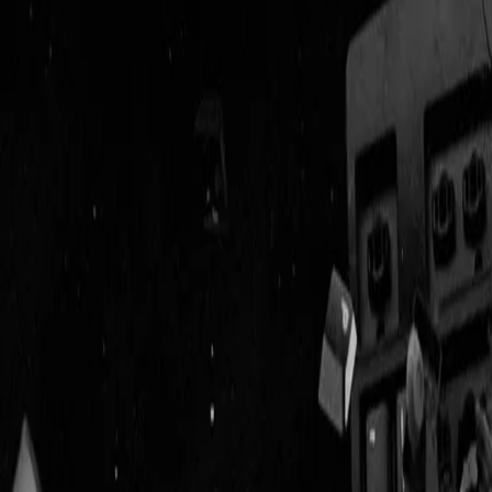
Geenstijl
Vlijmscherp en
ongefilterd nieuws