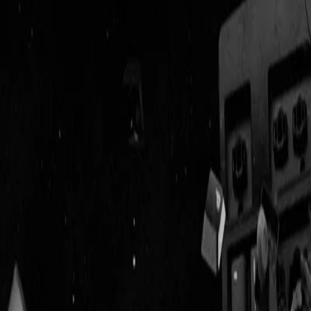
Geenstijl
Vlijmscherp en
ongefilterd nieuws