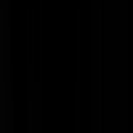
Jan, Leiden
|
05-12-24 | 20:39
@
Jan, Leiden
|
05-12-24 | 20:36
:
goedenacht=gierden (Echt autocorrectie soms....)