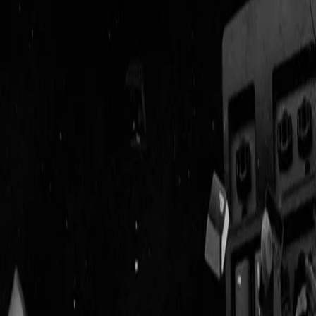
Geenstijl
Vlijmscherp en
ongefilterd nieuws