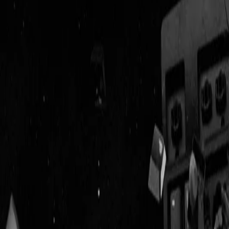
Geenstijl
Vlijmscherp en
ongefilterd nieuws