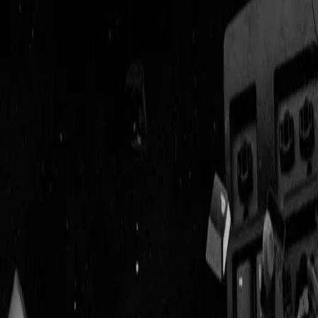
Geenstijl
Vlijmscherp en
ongefilterd nieuws