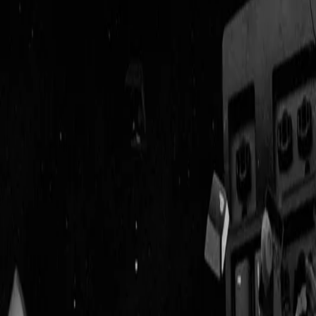
Geenstijl
Vlijmscherp en
ongefilterd nieuws