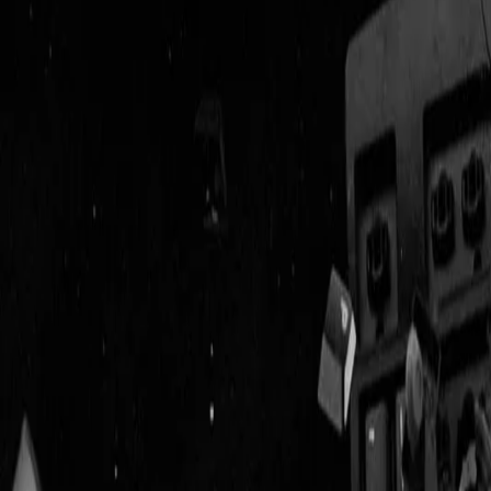
Geenstijl
Vlijmscherp en
ongefilterd nieuws