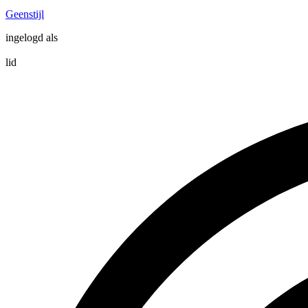
Geenstijl
ingelogd als
lid