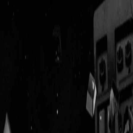
Geenstijl
Vlijmscherp en
ongefilterd nieuws