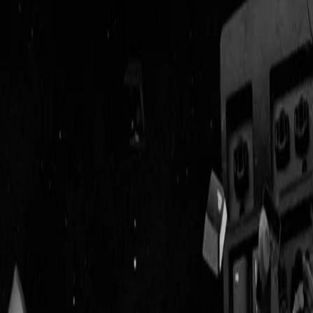
Geenstijl
Vlijmscherp en
ongefilterd nieuws