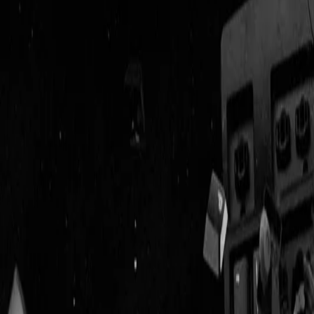
Geenstijl
Vlijmscherp en
ongefilterd nieuws