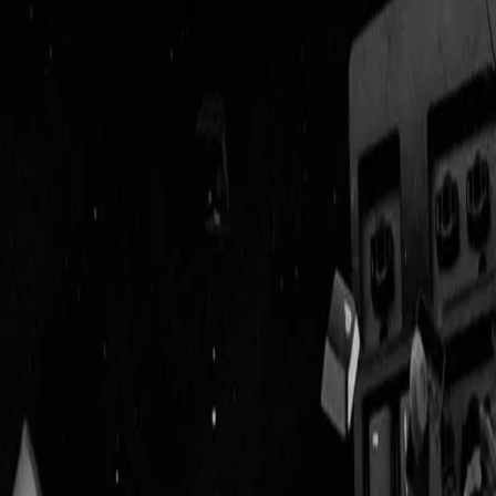
Geenstijl
Vlijmscherp en
ongefilterd nieuws