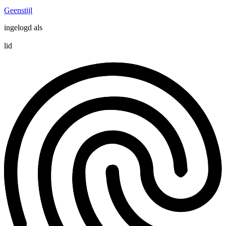
Geenstijl
ingelogd als
lid