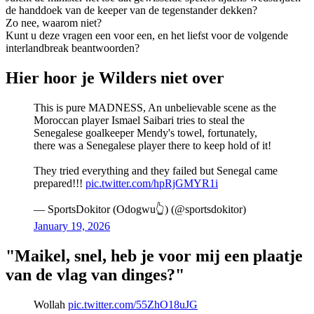
de handdoek van de keeper van de tegenstander dekken?
Zo nee, waarom niet?
Kunt u deze vragen een voor een, en het liefst voor de volgende
interlandbreak beantwoorden?
Hier hoor je Wilders niet over
This is pure MADNESS, An unbelievable scene as the
Moroccan player Ismael Saibari tries to steal the
Senegalese goalkeeper Mendy's towel, fortunately,
there was a Senegalese player there to keep hold of it!
They tried everything and they failed but Senegal came
prepared!!!
pic.twitter.com/hpRjGMYR1i
— SportsDokitor (Odogwu👆) (@sportsdokitor)
January 19, 2026
"Maikel, snel, heb je voor mij een plaatje
van de vlag van dinges?"
Wollah
pic.twitter.com/55ZhO18uJG