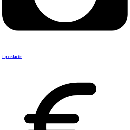
tip redactie