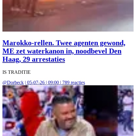
Marokko-rellen. Twee agenten gewond,
ME zet waterkanon in, noodbevel Den
Haag, 29 arrestaties
IS TRADITIE
@
Dorbeck
|
05-07-26 | 09:00
|
789
reacties