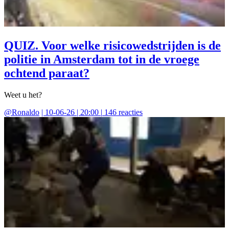
QUIZ. Voor welke risicowedstrijden is de
politie in Amsterdam tot in de vroege
ochtend paraat?
Weet u het?
@
Ronaldo
|
10-06-26 | 20:00
|
146
reacties