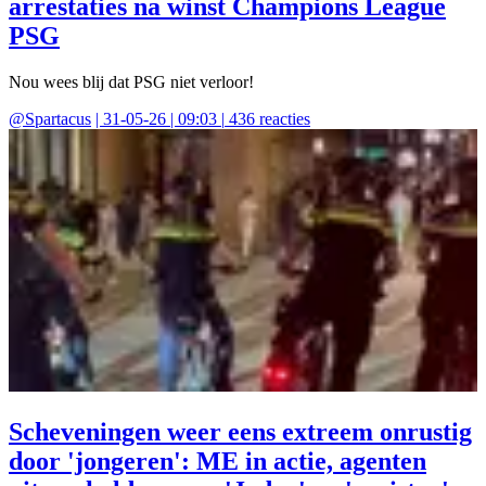
arrestaties na winst Champions League
PSG
Nou wees blij dat PSG niet verloor!
@
Spartacus
|
31-05-26 | 09:03
|
436
reacties
Scheveningen weer eens extreem onrustig
door 'jongeren': ME in actie, agenten