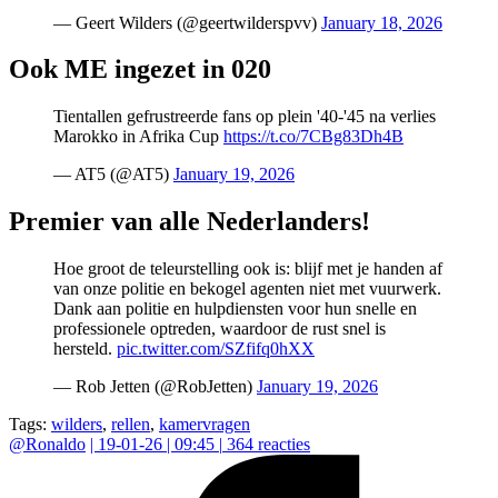
— Geert Wilders (@geertwilderspvv)
January 18, 2026
Ook ME ingezet in 020
Tientallen gefrustreerde fans op plein '40-'45 na verlies
Marokko in Afrika Cup
https://t.co/7CBg83Dh4B
— AT5 (@AT5)
January 19, 2026
Premier van alle Nederlanders!
Hoe groot de teleurstelling ook is: blijf met je handen af
van onze politie en bekogel agenten niet met vuurwerk.
Dank aan politie en hulpdiensten voor hun snelle en
professionele optreden, waardoor de rust snel is
hersteld.
pic.twitter.com/SZfifq0hXX
— Rob Jetten (@RobJetten)
January 19, 2026
Tags:
wilders
,
rellen
,
kamervragen
@
Ronaldo
|
19-01-26 | 09:45
|
364
reacties