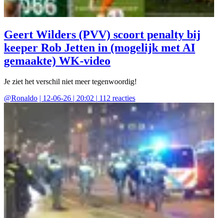
Geert Wilders (PVV) scoort penalty bij
keeper Rob Jetten in (mogelijk met AI
gemaakte) WK-video
Je ziet het verschil niet meer tegenwoordig!
@
Ronaldo
|
12-06-26 | 20:02
|
112
reacties