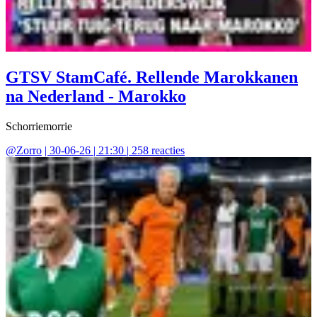
GTSV StamCafé. Rellende Marokkanen
na Nederland - Marokko
Schorriemorrie
@
Zorro
|
30-06-26 | 21:30
|
258
reacties