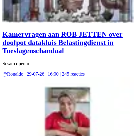
Kamervragen aan ROB JETTEN over
doofpot datakluis Belastingdienst in
Toeslagenschandaal
Sesam open u
@
Ronaldo
|
29-07-26 | 16:00
|
245
reacties