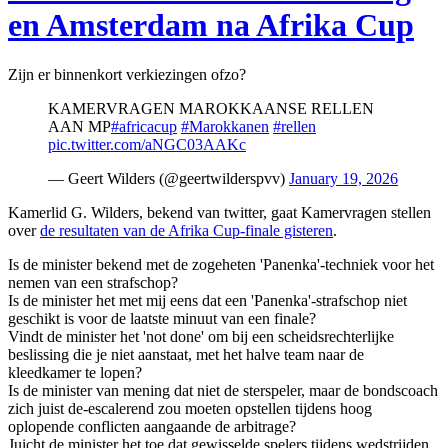
en Amsterdam na Afrika Cup
Zijn er binnenkort verkiezingen ofzo?
KAMERVRAGEN MAROKKAANSE RELLEN
AAN MP
#africacup
#Marokkanen
#rellen
pic.twitter.com/aNGC03AAKc
— Geert Wilders (@geertwilderspvv)
January 19, 2026
Kamerlid G. Wilders, bekend van twitter, gaat Kamervragen stellen
over
de resultaten van de Afrika Cup-finale gisteren
.
Is de minister bekend met de zogeheten 'Panenka'-techniek voor het
nemen van een strafschop?
Is de minister het met mij eens dat een 'Panenka'-strafschop niet
geschikt is voor de laatste minuut van een finale?
Vindt de minister het 'not done' om bij een scheidsrechterlijke
beslissing die je niet aanstaat, met het halve team naar de
kleedkamer te lopen?
Is de minister van mening dat niet de sterspeler, maar de bondscoach
zich juist de-escalerend zou moeten opstellen tijdens hoog
oplopende conflicten aangaande de arbitrage?
Juicht de minister het toe dat gewisselde spelers tijdens wedstrijden