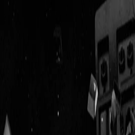
Geenstijl
Vlijmscherp en
ongefilterd nieuws