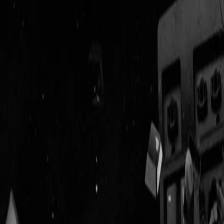
Geenstijl
Vlijmscherp en
ongefilterd nieuws