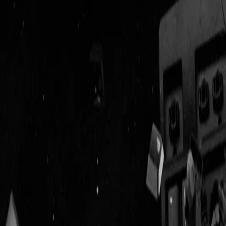
Geenstijl
Vlijmscherp en
ongefilterd nieuws