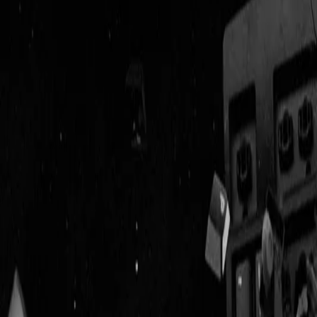
Geenstijl
Vlijmscherp en
ongefilterd nieuws