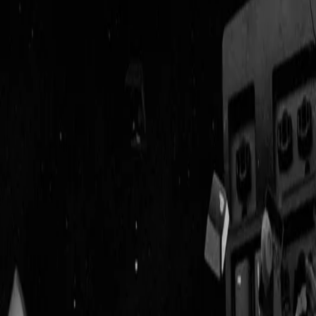
Geenstijl
Vlijmscherp en
ongefilterd nieuws