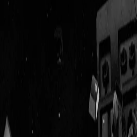
Geenstijl
ingelogd als
lid