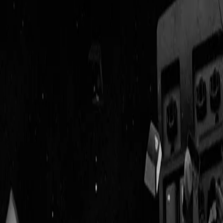
Geenstijl
Vlijmscherp en
ongefilterd nieuws