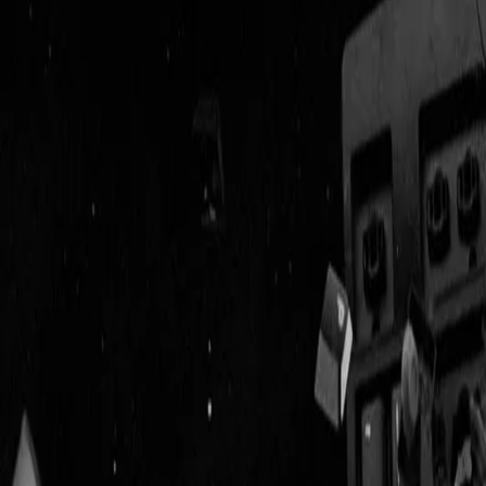
Geenstijl
Vlijmscherp en
ongefilterd nieuws