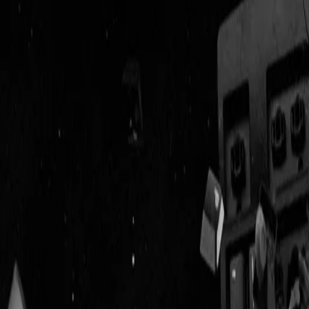
Geenstijl
Vlijmscherp en
ongefilterd nieuws