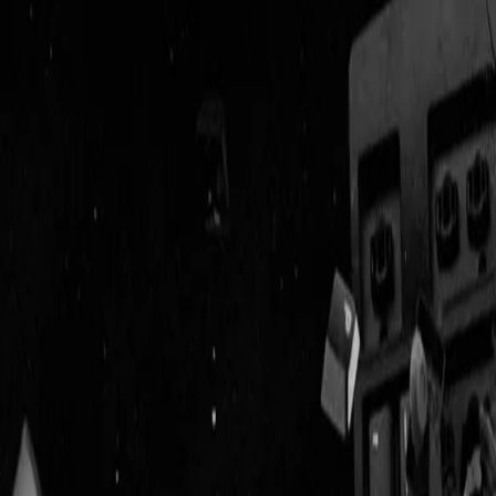
Geenstijl
Vlijmscherp en
ongefilterd nieuws