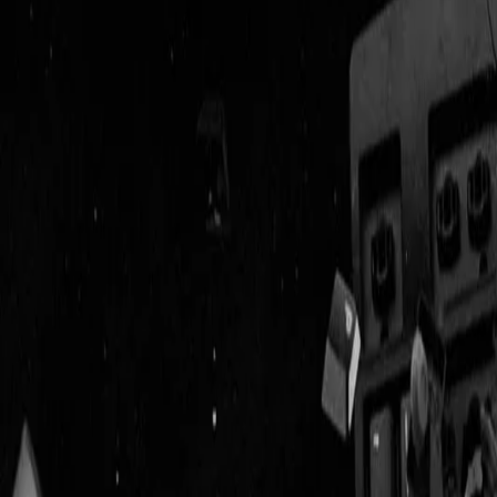
Geenstijl
Vlijmscherp en
ongefilterd nieuws