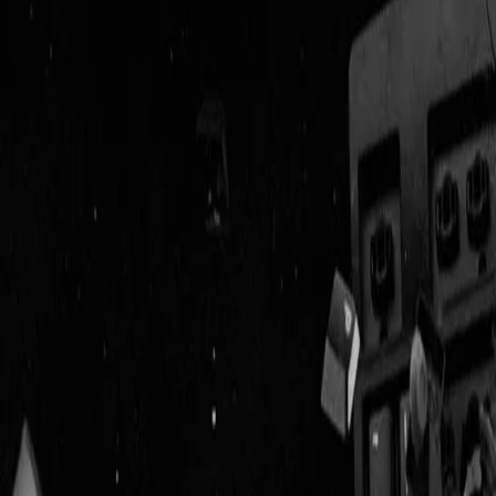
Geenstijl
Vlijmscherp en
ongefilterd nieuws