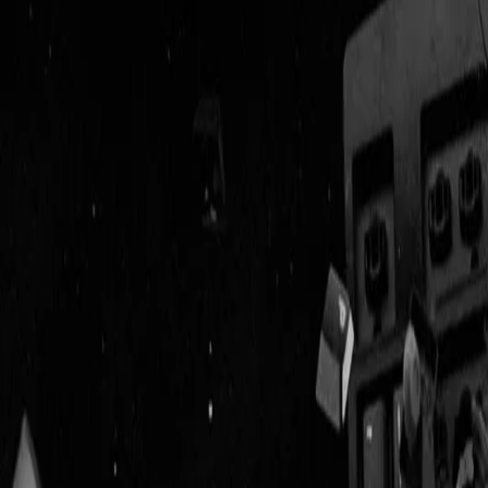
Geenstijl
Vlijmscherp en
ongefilterd nieuws