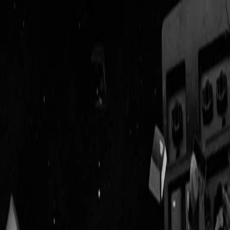
Geenstijl
Vlijmscherp en
ongefilterd nieuws