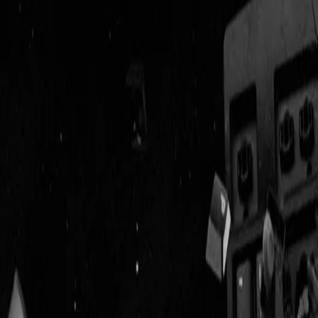
Geenstijl
Vlijmscherp en
ongefilterd nieuws