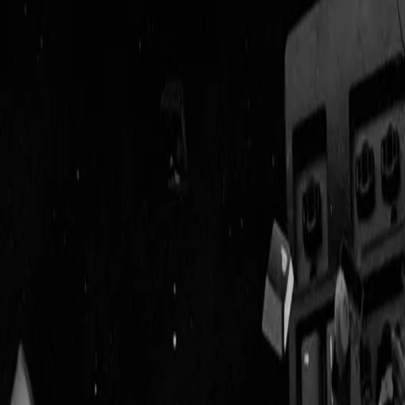
Geenstijl
Vlijmscherp en
ongefilterd nieuws